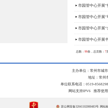
市园管中心开展“
市园管中心开展“
市园管中心开展“
市园管中心开展
总数：
99
条，总页数：
7
主办单位：常州市城市
地址：常州市
单位联系电话：0519-8568298
网站支持IPV6 推荐使用
苏公网安备32041102000483号
网站标识