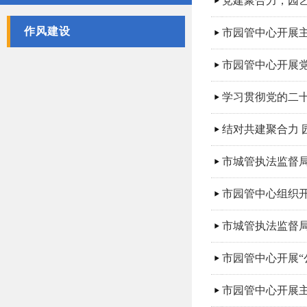
党建聚合力，园
作风建设
市园管中心开展
市园管中心开展
学习贯彻党的二
结对共建聚合力 
市城管执法监督局
市园管中心组织开
市城管执法监督局
市园管中心开展“
市园管中心开展