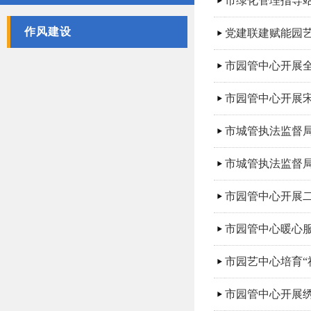
市绿化管理指导站
作风建设
党建联建赋能园
市园管中心开展全
市园管中心开展
市城管执法监督局
市城管执法监督局开
市园管中心开展
市园管中心暖心
市园艺中心培育“
市园管中心开展