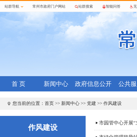
站群导航
常州市政府门户网站
站群搜索
智能问答
无
首 页
新闻中心
政府信息公开
公共服
您当前的位置：
首页
>>
新闻中心
>>
党建
>> 作风建设
市园管中心开展“
作风建设