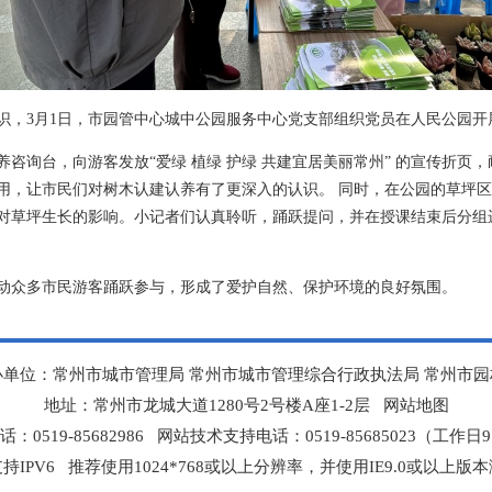
识，3月1日，市园管中心城中公园服务中心党支部组织党员在人民公园开
咨询台，向游客发放“爱绿 植绿 护绿 共建宜居美丽常州” 的宣传折页
用，让市民们对树木认建认养有了更深入的认识。 同时，在公园的草坪
对草坪生长的影响。小记者们认真聆听，踊跃提问，并在授课结束后分组
动众多市民游客踊跃参与，形成了爱护自然、保护环境的良好氛围。
办单位：常州市城市管理局 常州市城市管理综合行政执法局 常州市园
地址：常州市龙城大道1280号2号楼A座1-2层
网站地图
0519-85682986 网站技术支持电话：0519-85685023（工作日9:0
持IPV6 推荐使用1024*768或以上分辨率，并使用IE9.0或以上版