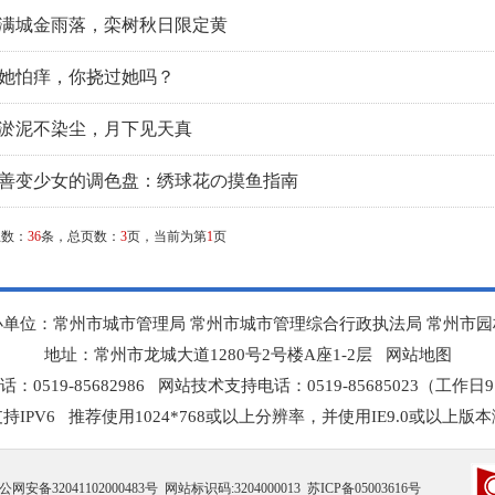
满城金雨落，栾树秋日限定黄
她怕痒，你挠过她吗？
淤泥不染尘，月下见天真
善变少女的调色盘：绣球花の摸鱼指南
总数：
36
条，总页数：
3
页，当前为第
1
页
办单位：常州市城市管理局 常州市城市管理综合行政执法局 常州市园
地址：常州市龙城大道1280号2号楼A座1-2层
网站地图
0519-85682986 网站技术支持电话：0519-85685023（工作日9:0
持IPV6 推荐使用1024*768或以上分辨率，并使用IE9.0或以上版
公网安备32041102000483号
网站标识码:3204000013
苏ICP备05003616号