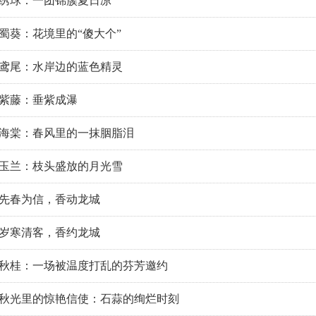
绣球：一团锦簇夏日凉
蜀葵：花境里的“傻大个”
鸢尾：水岸边的蓝色精灵
紫藤：垂紫成瀑
海棠：春风里的一抹胭脂泪
玉兰：枝头盛放的月光雪
先春为信，香动龙城
岁寒清客，香约龙城
秋桂：一场被温度打乱的芬芳邀约
秋光里的惊艳信使：石蒜的绚烂时刻